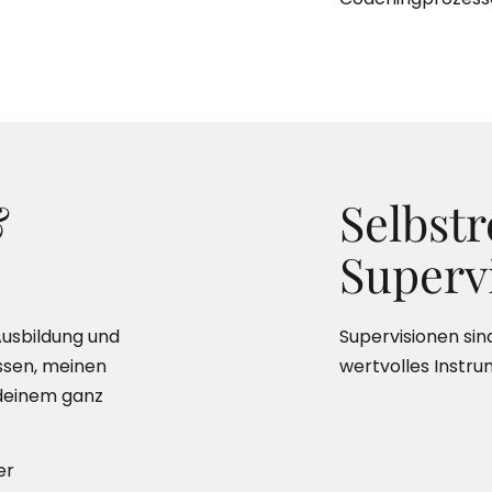
&
Selbstr
Superv
Ausbildung und
Supervisionen sin
ssen, meinen
wertvolles Instru
deinem ganz
er