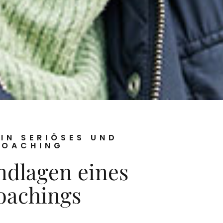
IN SERIÖSES UND
OACHING​
ndlagen eines
achings​