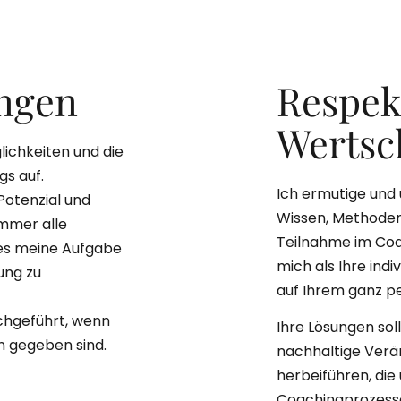
ungen
Respek
Wertsc
glichkeiten und die
s auf.
Ich ermutige und
Potenzial und
Wissen, Methoden
immer alle
Teilnahme im Coa
 es meine Aufgabe
mich als Ihre indi
ung zu
auf Ihrem ganz p
chgeführt, wenn
Ihre Lösungen sol
n gegeben sind.
nachhaltige Verä
herbeiführen, die
Coachingprozesse