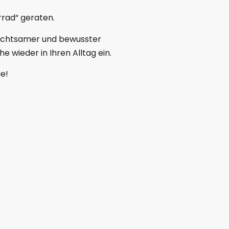
errad“ geraten.
t achtsamer und bewusster
 wieder in Ihren Alltag ein.
ie!