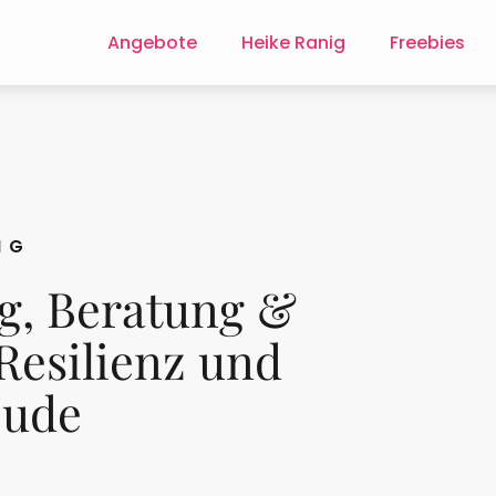
Angebote
Heike Ranig
Freebies
IG
g, Beratung &
Resilienz und
eude