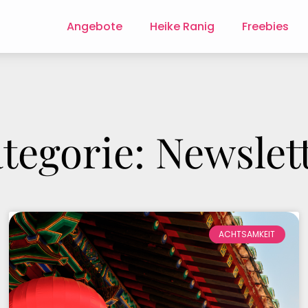
Angebote
Heike Ranig
Freebies
tegorie: Newslet
ACHTSAMKEIT